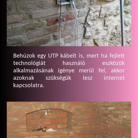
Behúzok egy UTP kábelt is, mert ha fejlett
technológiát használó eszközök
alkalmazásának igénye merül fel, akkor
azoknak szükségük lesz internet
kapcsolatra.