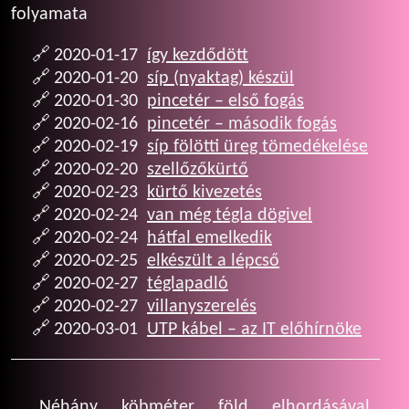
folyamata
2020-01-17
így kezdődött
2020-01-20
síp (nyaktag) készül
2020-01-30
pincetér – első fogás
2020-02-16
pincetér – második fogás
2020-02-19
síp fölötti üreg tömedékelése
2020-02-20
szellőzőkürtő
2020-02-23
kürtő kivezetés
2020-02-24
van még tégla dögivel
2020-02-24
hátfal emelkedik
2020-02-25
elkészült a lépcső
2020-02-27
téglapadló
2020-02-27
villanyszerelés
2020-03-01
UTP kábel – az IT előhírnöke
Néhány köbméter föld elhordásával