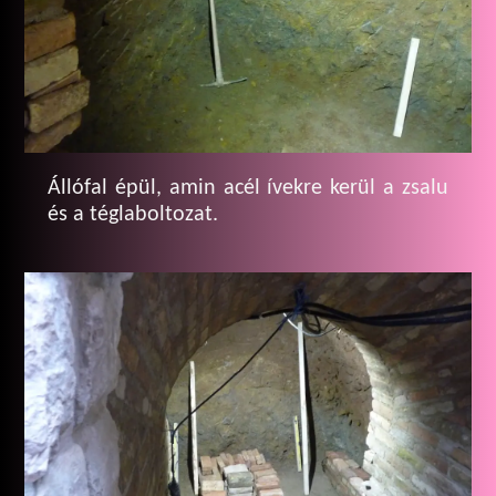
Állófal épül, amin acél ívekre kerül a zsalu
és a téglaboltozat.