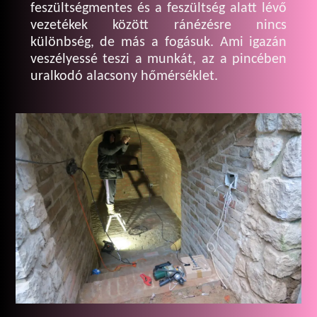
feszültségmentes és a feszültség alatt lévő
vezetékek között ránézésre nincs
különbség, de más a fogásuk. Ami igazán
veszélyessé teszi a munkát, az a pincében
uralkodó alacsony hőmérséklet.