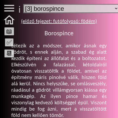

ℹ️

(előző fejezet: futófolyosó: födém)
📖
Borospince
✅
Létezik az a módszer, amikor ásnak egy
📆
gödröt, s ennek alján, a szabad ég alatt
kezdik építeni az állófalat és a boltozatot.
Elkészülvén a falazással, kétoldalról
óvatosan visszatöltik a földet, amivel az
építmény máris pincévé válik, hiszen föld
alá kerül. Nincs helyszűke, se omlásveszély,
ráadásul a gödröt villámgyorsan kiássa egy
munkagép. Az ilyen pince hamar és
viszonylag kedvező költséggel épül. Viszont
mindig be fog ázni, mert a visszatöltött
föld nem kellően tömör.