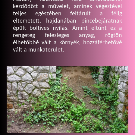
kezdődött a művelet, aminek végeztével
teljes egészében feltárult a félig
eltemetett, hajdanában pincebejáratnak
épült boltíves nyílás. Amint eltűnt ez a
rengeteg felesleges anyag, rögtön
élhetőbbé vált a környék, hozzáférhetővé
vált a munkaterület.