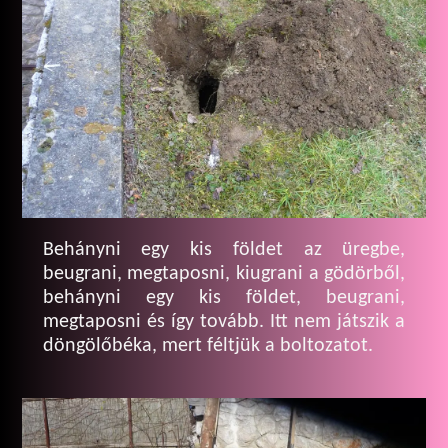
Behányni egy kis földet az üregbe,
beugrani, megtaposni, kiugrani a gödörből,
behányni egy kis földet, beugrani,
megtaposni és így tovább. Itt nem játszik a
döngölőbéka, mert féltjük a boltozatot.