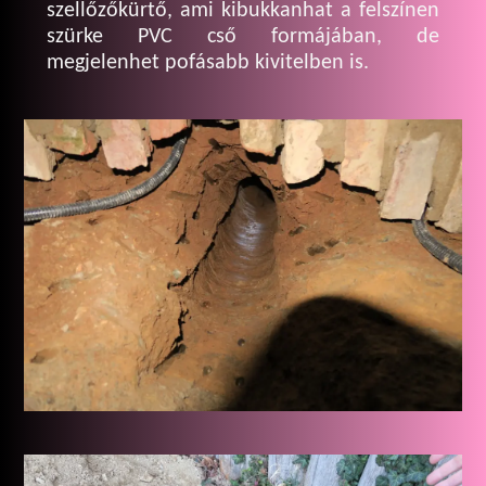
szellőzőkürtő, ami kibukkanhat a felszínen
szürke PVC cső formájában, de
megjelenhet pofásabb kivitelben is.