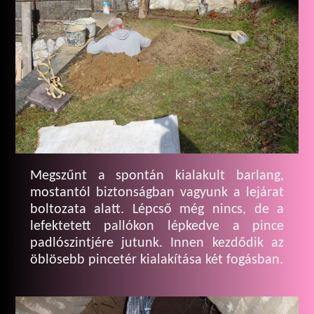
Megszűnt a spontán kialakult barlang,
mostantól biztonságban vagyunk a lejárat
boltozata alatt. Lépcső még nincs, de a
lefektetett pallókon lépkedve a pince
padlószintjére jutunk. Innen kezdődik az
öblösebb pincetér kialakítása két fogásban.