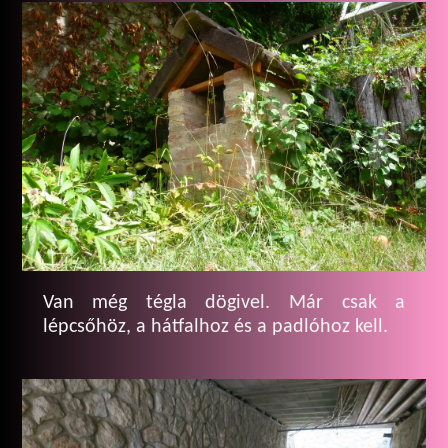
Van még tégla dögivel. Már csak a
lépcsőhöz, a hátfalhoz és a padlóhoz kell.