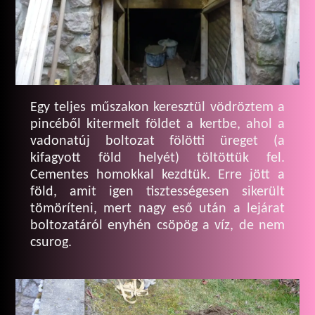
Egy teljes műszakon keresztül vödröztem a
pincéből kitermelt földet a kertbe, ahol a
vadonatúj boltozat fölötti üreget (a
kifagyott föld helyét) töltöttük fel.
Cementes homokkal kezdtük. Erre jött a
föld, amit igen tisztességesen sikerült
tömöríteni, mert nagy eső után a lejárat
boltozatáról enyhén csöpög a víz, de nem
csurog.