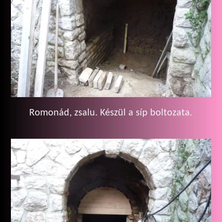
Romonád, zsalu. Készül a síp boltozata.