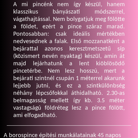
A mi pincénk nem így készül, hanem
klasszikus bányászati módszerrel,
vágathajtással. Nem bolygatjuk meg fölötte
a földet, ezért a pince száraz marad.
Pontosabban: csak ideális mértékben
nedvesednek a falak. Első mozzanatként a
bejárattal azonos keresztmetszetű síp
(közismert nevén nyaktag) készül, amin át
majd lejárhatunk a lent kiöblösödő
pincetérbe. Nem lesz hosszú, mert a
bejárati szintnél csupán 1 méterrel akarunk
lejjebb jutni, és ez a szintkülönbség
néhány lépcsőfokkal áthidalható. 2.30-as
belmagasság mellett így kb. 3.5 méter
vastagságú földréteg lesz a pince fölött,
ami elfogadható.
A borospince építési munkálatainak 45 napos