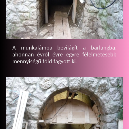
A munkalámpa bevilágít a barlangba,
ahonnan évről évre egyre félelmetesebb
mennyiségű föld fagyott ki.