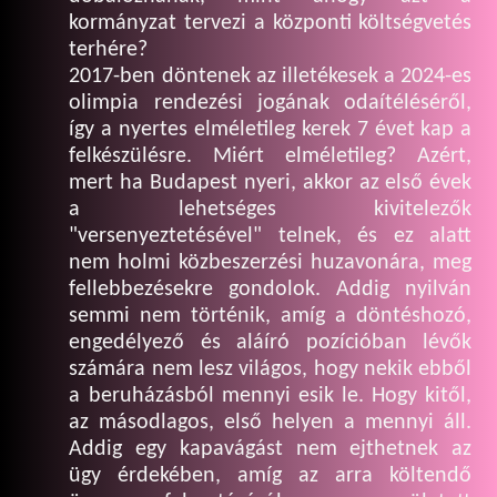
kormányzat tervezi a központi költségvetés
terhére?
2017-ben döntenek az illetékesek a 2024-es
olimpia rendezési jogának odaítéléséről,
így a nyertes elméletileg kerek 7 évet kap a
felkészülésre. Miért elméletileg? Azért,
mert ha Budapest nyeri, akkor az első évek
a lehetséges kivitelezők
"versenyeztetésével" telnek, és ez alatt
nem holmi közbeszerzési huzavonára, meg
fellebbezésekre gondolok. Addig nyilván
semmi nem történik, amíg a döntéshozó,
engedélyező és aláíró pozícióban lévők
számára nem lesz világos, hogy nekik ebből
a beruházásból mennyi esik le. Hogy kitől,
az másodlagos, első helyen a mennyi áll.
Addig egy kapavágást nem ejthetnek az
ügy érdekében, amíg az arra költendő