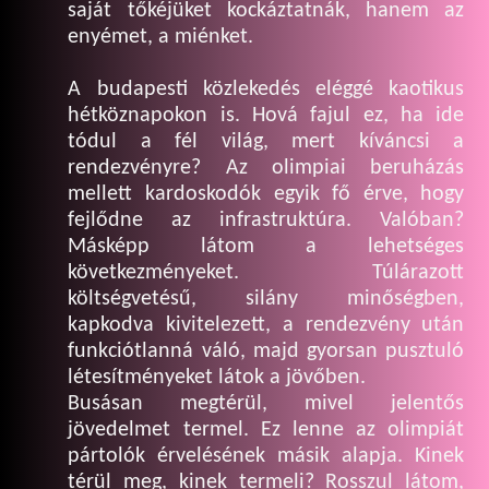
saját tőkéjüket kockáztatnák, hanem az
enyémet, a miénket.
A budapesti közlekedés eléggé kaotikus
hétköznapokon is. Hová fajul ez, ha ide
tódul a fél világ, mert kíváncsi a
rendezvényre? Az olimpiai beruházás
mellett kardoskodók egyik fő érve, hogy
fejlődne az infrastruktúra. Valóban?
Másképp látom a lehetséges
következményeket. Túlárazott
költségvetésű, silány minőségben,
kapkodva kivitelezett, a rendezvény után
funkciótlanná váló, majd gyorsan pusztuló
létesítményeket látok a jövőben.
Busásan megtérül, mivel jelentős
jövedelmet termel. Ez lenne az olimpiát
pártolók érvelésének másik alapja. Kinek
térül meg, kinek termeli? Rosszul látom,