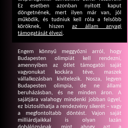
Ez esetben azonban nyitott kaput
döngetnének, mert ilyen már van, jól
működik, és tudniuk kell róla a felsőbb
köröknek, hiszen
az állam anyagi
támogatását élvezi
.
Engem könnyű meggyőzni arról, hogy
Budapesten olimpiát kell rendezni,
amennyiben az ötlet támogatói saját
vagyonukat kockára téve, maszek
vállalkozásban kivitelezik. Nosza, legyen
Budapesten olimpia, de ne állami
beruházásban, és ne minden áron. A
sajátjára valahogy mindenki jobban ügyel,
ez biztosíthatja a rendezvény sikerét – vagy
a megfontoltabb döntést. Vajon saját
milliárdjaikkal is olyan lazán
dobálóznának, mint ahogy azt a