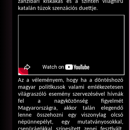
zanzibári kiskakas és a szintén világhírű
katalán túzok szenzációs duettje.
Az a véleményem, hogy ha a döntéshozó
magyar politikusok valami emlékezetesen
világraszóló esemény szervezésével hívnák
fel a nagyközönség figyelmét
Magyarországra, akkor talán elegendő
lenne összehozni egy viszonylag olcsó
népünnepélyt, egy mutatványosokkal,
csepürágókkal színesített zenei fesztivált.