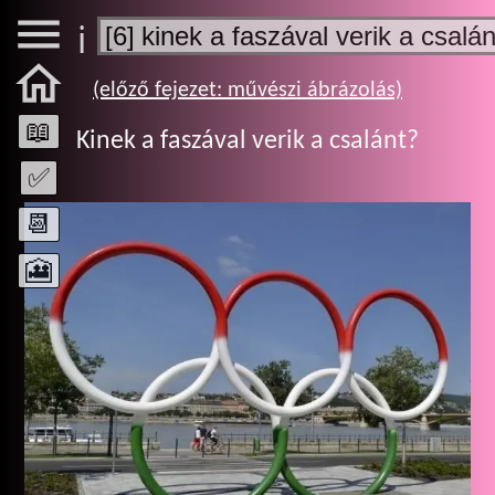

ℹ️

(előző fejezet: művészi ábrázolás)
📖
Kinek a faszával verik a csalánt?
✅
📆
🎦