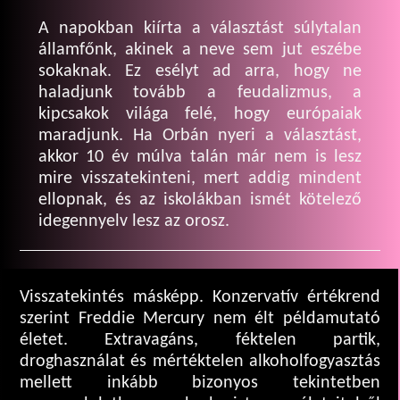
A napokban kiírta a választást súlytalan
államfőnk, akinek a neve sem jut eszébe
sokaknak. Ez esélyt ad arra, hogy ne
haladjunk tovább a feudalizmus, a
kipcsakok világa felé, hogy európaiak
maradjunk. Ha Orbán nyeri a választást,
akkor 10 év múlva talán már nem is lesz
mire visszatekinteni, mert addig mindent
ellopnak, és az iskolákban ismét kötelező
idegennyelv lesz az orosz.
Visszatekintés másképp. Konzervatív értékrend
szerint Freddie Mercury nem élt példamutató
életet. Extravagáns, féktelen partik,
droghasználat és mértéktelen alkoholfogyasztás
mellett inkább bizonyos tekintetben