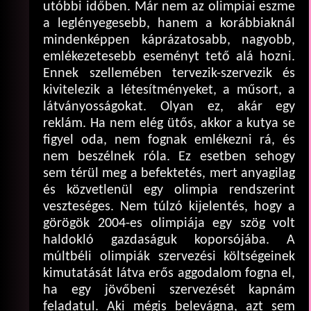
utóbbi időben. Már nem az olimpiai eszme
a leglényegesebb, hanem a korábbiaknál
mindenképpen káprázatosabb, nagyobb,
emlékezetesebb eseményt tető alá hozni.
Ennek szellemében tervezik-szervezik és
kivitelezik a létesítményeket, a műsort, a
látványosságokat. Olyan ez, akár egy
reklám. Ha nem elég ütős, akkor a kutya se
figyel oda, nem fognak emlékezni rá, és
nem beszélnek róla. Ez esetben sehogy
sem térül meg a befektetés, mert anyagilag
és közvetlenül egy olimpia rendszerint
veszteséges. Nem túlzó kijelentés, hogy a
görögök 2004-es olimpiája egy szög volt
haldokló gazdaságuk koporsójába. A
múltbéli olimpiák szervezési költségeinek
kimutatását látva erős aggodalom fogna el,
ha egy jövőbeni szervezését kapnám
feladatul. Aki mégis belevágna, azt sem