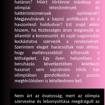
határon? Miért történne másképp az
olimpiai létesítmények és
háttérintézmények építésénél?
Megjavulnának a kapzsi politikusok és a
haszonleső holdudvar? Ezt majd akkor
hiszem, ha tisztességes áron megveszik az
államtól a koncessziót, és saját vagyonukat
kockáztatva szervezik a rendezvényt.
Szerintem eleget harácsoltak már ahhoz,
hogy mellényzsebből kifizessék a
költségeket. Egy ilyen helyzetben a
beruházás következtében keletkező
hasznot sem sajnálnám tőlük, bár
olimpiában gondolkodva a puszta
megtérülésben is kételkednem kell.
Nem árt az óvatosság, mert az olimpia
szervezése és lebonyolítása megdrágult az