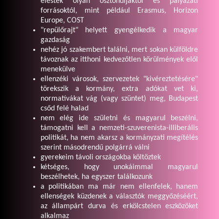
elestek olyan ösztöndíjaktól és pályázati
forrásoktól, mint például Erasmus, Horizon
Europe, COST
"repülőrajt" helyett gyengélkedik a magyar
gazdaság
nehéz jó szakembert találni, mert sokan külföldre
távoznak az itthoni kedvezőtlen körülmények elől
menekülve
ellenzéki városok, szervezetek "kivéreztetésére"
törekszik a kormány, extra adókat vet ki,
normatívákat vág (vagy szüntet) meg, Budapest
csőd felé halad
nem elég ide születni és magyarul beszélni,
támogatni kell a nemzeti-szuverenista-illiberális
politikát, ha nem akarsz a kormányzati megítélés
szerint másodrendű polgárrá válni
gyerekeim távoli országokba költöztek
kétséges, hogy unokáimmal magyarul
beszélhetek, ha egyszer találkozunk
a politikában ma már nem ellenfelek, hanem
ellenségek küzdenek a választók meggyőzéséért,
az állampárt durva és erkölcstelen eszközöket
alkalmaz