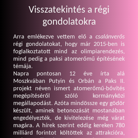
Visszatekintés a régi
gondolatokra
Arra emlékezve vettem elő a
csalánverős
régi gondolatokat, hogy már 2015-ben is
foglalkoztatott mind az olimpiarendezés,
mind pedig a paksi atomerőmű építésének
témája.
Napra pontosan 12 éve írta alá
Moszkvában Putyin és Orbán a Paks II.
projekt néven ismert atomerőmű-bővítés
megépítéséről szóló kormányközi
megállapodást. Azóta mindössze egy gödör
készült, aminek betonozását mostanában
engedélyezték, de kivitelezése még várat
magára. A hírek szerint eddig kereken 780
milliárd forintot költöttek az attrakcióra,