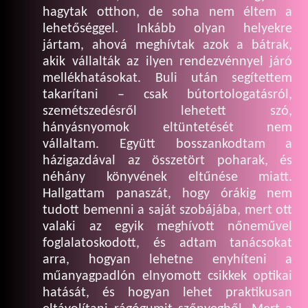
hagytak otthon, de soha nem éltem a
lehetőséggel. Inkább olyan helyekre
jártam, ahová meghívtak azok a bátrak,
akik vállalták az ilyen rendezvénnyel járó
mellékhatásokat. Buli után segítettem
takarítani – csak bútortologatásról,
szemétszedésről lehetett szó,
hányásnyomok eltüntetését nem
vállaltam. Együtt bosszankodtam a
házigazdával az összetört poharak, és
néhány könyvének eltűnése miatt.
Hallgattam panaszát, hogy órákig nem
tudott bemenni a saját szobájába, mert ott
valaki az egyik meghívott nőneművel
foglalatoskodott, és adtam tanácsokat
arra, hogyan lehetne enyhíteni a
műanyagpadlón elnyomott csikkek optikai
hatását, és hogyan lehet praktikusan