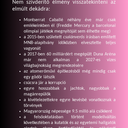
Nem szívderítő élmény visszatekinteni az
elmúlt dekádra:
Montserrat Caballé néhány éve már csak
emlékeinkben él (Freddie Mercury a barcelonai
olimpiai játékok megnyitóját sem élhette meg)
a 2015-ben született
csalánverős
írásban említett
MNB-alapítvány időközben elvesztette teljes
vagyonát
a 2017-ben 60 milliárdért megépült Duna Aréna
már nem alkalmas a 2027-es vizes
világbajnokság megrendezésére
az atomerőművi építkezésből még mindig csak
egy gödör látszik
csúcsra jár a korrupció
egyre hosszabbak a jachtok, nagyobbak a
magánrepülők
a kivételezettekre egyre kevésbé vonatkoznak a
törvények
Magyarország népessége 9.5 milló alá csökkent
a felsőoktatásban történt modellváltás
következtében a kutatók és az egyetemi hallgatók