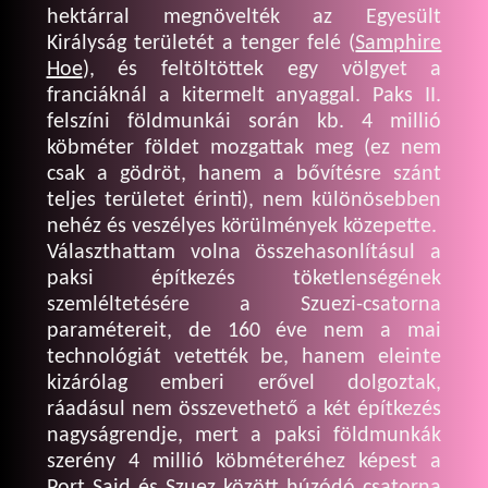
hektárral megnövelték az Egyesült
Királyság területét a tenger felé (
Samphire
Hoe
), és feltöltöttek egy völgyet a
franciáknál a kitermelt anyaggal. Paks II.
felszíni földmunkái során kb. 4 millió
köbméter földet mozgattak meg (ez nem
csak a gödröt, hanem a bővítésre szánt
teljes területet érinti), nem különösebben
nehéz és veszélyes körülmények közepette.
Választhattam volna összehasonlításul a
paksi építkezés töketlenségének
szemléltetésére a Szuezi-csatorna
paramétereit, de 160 éve nem a mai
technológiát vetették be, hanem eleinte
kizárólag emberi erővel dolgoztak,
ráadásul nem összevethető a két építkezés
nagyságrendje, mert a paksi földmunkák
szerény 4 millió köbméteréhez képest a