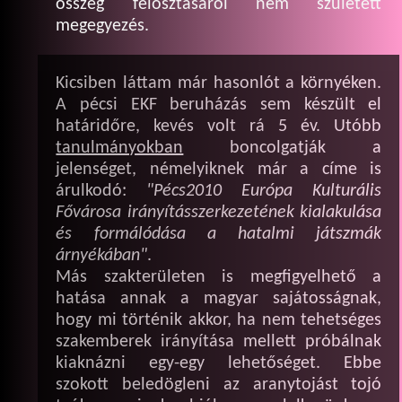
összeg felosztásáról nem született
megegyezés.
Kicsiben láttam már hasonlót a környéken.
A pécsi EKF beruházás sem készült el
határidőre, kevés volt rá 5 év. Utóbb
tanulmányokban
boncolgatják a
jelenséget, némelyiknek már a címe is
árulkodó:
"Pécs2010 Európa Kulturális
Fővárosa irányításszerkezetének kialakulása
és formálódása a hatalmi játszmák
árnyékában"
.
Más szakterületen is megfigyelhető a
hatása annak a magyar sajátosságnak,
hogy mi történik akkor, ha nem tehetséges
szakemberek irányítása mellett próbálnak
kiaknázni egy-egy lehetőséget. Ebbe
szokott beledögleni az aranytojást tojó