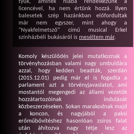
tyúk, aminek hiába rendelkezünk a
licencével, ha nem értünk hozzá. Ilyen
balesetek szép hazánkban előfordultak
már nem egyszer, mint ahogy a
"Nyakfelmetsző" című musical Erkel
színházbéli bukásáról is
meséltem már
.
Komoly készülődés jelei mutatkoznak a
törvényhozásban valami nagy umbuldára
azzal, hogy kedden beadták, szerdán
(2015.12.01) pedig már el is fogadta a
parlament azt a törvényjavaslatot, ami
mostantól megengedi az állami vezetők
hozzátartozóinak indulását
közbeszerzéseken. Sokan marakodnak majd
a koncon, és nagyjából a paksi
erőműbővítéshez hasonlóan zsíros falat
után áhítozva nagy tétje lesz az