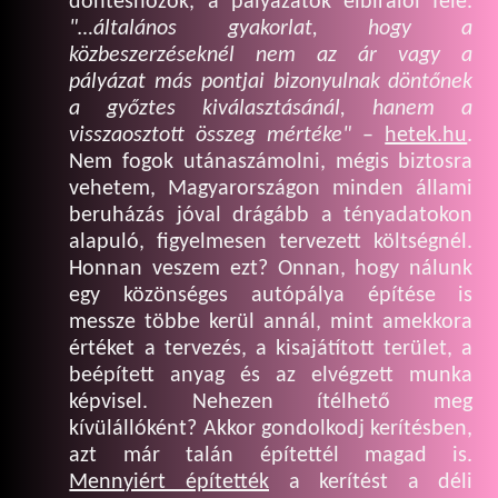
döntéshozók, a pályázatok elbírálói felé.
"…általános gyakorlat, hogy a
közbeszerzéseknél nem az ár vagy a
pályázat más pontjai bizonyulnak döntőnek
a győztes kiválasztásánál, hanem a
visszaosztott összeg mértéke"
–
hetek.hu
.
Nem fogok utánaszámolni, mégis biztosra
vehetem, Magyarországon minden állami
beruházás jóval drágább a tényadatokon
alapuló, figyelmesen tervezett költségnél.
Honnan veszem ezt? Onnan, hogy nálunk
egy közönséges autópálya építése is
messze többe kerül annál, mint amekkora
értéket a tervezés, a kisajátított terület, a
beépített anyag és az elvégzett munka
képvisel. Nehezen ítélhető meg
kívülállóként? Akkor gondolkodj kerítésben,
azt már talán építettél magad is.
Mennyiért építették
a kerítést a déli