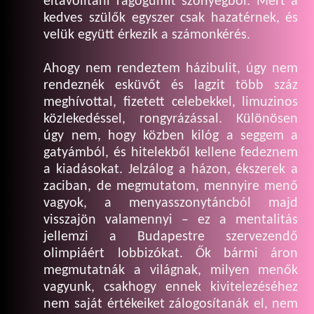
eltávolítani rágógumit szőnyegből. Mert a
kedves szülők egyszer csak hazatérnek, és
velük együtt érkezik a számonkérés.
Ahogy nem rendeztem házibulit, úgy nem
rendeznék esküvőt és lagzit több száz
meghívottal, fizetett celebekkel, limuzinos
közlekedéssel, rongyrázással. Különösen
úgy nem, hogy közben kilóg a seggem a
gatyámból, és hitelekből kellene fedeznem
a kiadásokat. Jelzálog a házon, ékszerek a
zaciban, de megmutatom, mennyire menő
vagyok, a menyasszonytáncból majd
visszajön valamennyi – ez a mentalitás
jellemzi a Budapestre szervezendő
olimpiáért lobbizókat. Ők bármi áron
megmutatnák a világnak, milyen menők
vagyunk, csakhogy ennek kivitelezéséhez
nem saját értékeiket zálogosítanák el, nem