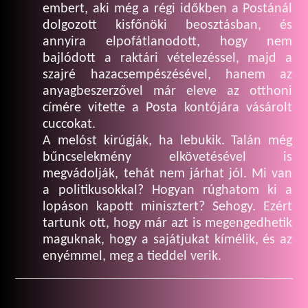
embert, aki még a régi időkben a Postánál
dolgozott kisfőnöki beosztásban, és
annyira elpofátlanodott, hogy nem
bajlódott a raktári vételezéssel, majd a
szajré hazacsempészésével, hanem az
anyagbeszerzővel már eleve az otthoni
címére vitette a Posta kontójára vásárolt
cuccokat.
A melóst kirúgják, ha lebukik. Talán még
bűncselekmény elkövetésével is
megvádolják, tehát nem járhat jól. Mi van
a politikusokkal? Hogyan rúghatom ki a
lopáson kapott minisztert? Sehogy. Ezért
tartunk ott, hogy már azt is megengedhetik
maguknak, hogy a sajátjukat kímélik, és az
enyémmel, meg a tieddel verik.