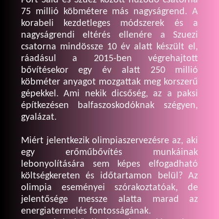
Port Said és Szuez között húzódó csatorna
75 millió köbmétere más nagyságrend. A
korabeli kezdetleges módszerek és a
nagyságrendi eltérés ellenére a Szuezi
csatorna mindössze 10 év alatt készült el,
ráadásul a 2015-ben végrehajtott
bővítésekor egy év alatt 250 millió
köbméter anyagot mozgattak meg korszerű
gépekkel. Ami nekik dicsőség, az a paksi
építkezésen balfaszoskodóknak szégyen,
gyalázat.
Miért jelentkezik olimpiaszervezésre az, aki
egy erőműbővítés munkáinak
lebonyolítására sem képes elfogadható
költségkereten és időtartamon belül? Az
olimpia eseményei szórakoztatóak, de
jelentősége messze alatta marad az
energiatermelés fontosságának.