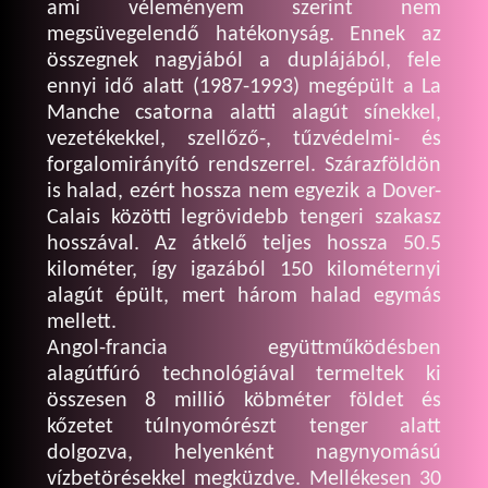
ami véleményem szerint nem
megsüvegelendő hatékonyság. Ennek az
összegnek nagyjából a duplájából, fele
ennyi idő alatt (1987-1993) megépült a La
Manche csatorna alatti alagút sínekkel,
vezetékekkel, szellőző-, tűzvédelmi- és
forgalomirányító rendszerrel. Szárazföldön
is halad, ezért hossza nem egyezik a Dover-
Calais közötti legrövidebb tengeri szakasz
hosszával. Az átkelő teljes hossza 50.5
kilométer, így igazából 150 kilométernyi
alagút épült, mert három halad egymás
mellett.
Angol-francia együttműködésben
alagútfúró technológiával termeltek ki
összesen 8 millió köbméter földet és
kőzetet túlnyomórészt tenger alatt
dolgozva, helyenként nagynyomású
vízbetörésekkel megküzdve. Mellékesen 30