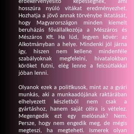
érdekérvényesítő képességnek, ami
hosszúra nyúló vitákat eredményezhet.
Hozhatja a jövő annak törvénybe iktatását,
hogy Magyarországon minden kiemelt
beruházás fővállalkozója a Mészáros és
Mészáros Kft. Ha lúd, legyen kövér: az
Alkotmányban a helye. Mindenki jól járna
így, hiszen nem kellene mindenféle
szabályoknak megfelelni, hivatalokban
köröket futni, elég lenne a felcsútiakkal
jóban lenni.
Olyanok ezek a politikusok, mint az a gyári
munkás, aki a munkaadójának raktárában
elhelyezett készletből nem csak a
gyártáshoz, hanem saját célra is vételez.
Megengedik ezt egy melósnak? Nem.
Persze, hogy nem engedik meg, de mégis
megteszi, ha megteheti. Ismerek olyan