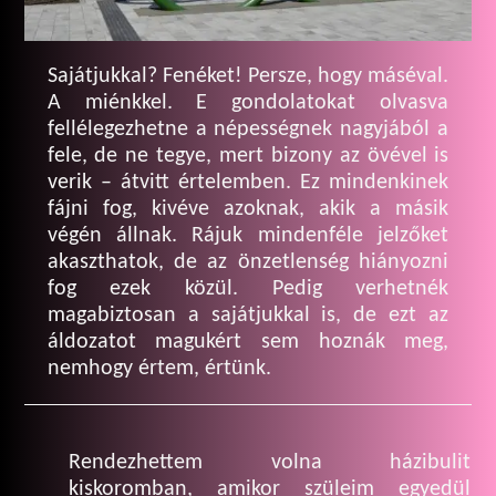
Sajátjukkal? Fenéket! Persze, hogy máséval.
A miénkkel. E gondolatokat olvasva
fellélegezhetne a népességnek nagyjából a
fele, de ne tegye, mert bizony az övével is
verik – átvitt értelemben. Ez mindenkinek
fájni fog, kivéve azoknak, akik a másik
végén állnak. Rájuk mindenféle jelzőket
akaszthatok, de az önzetlenség hiányozni
fog ezek közül. Pedig verhetnék
magabiztosan a sajátjukkal is, de ezt az
áldozatot magukért sem hoznák meg,
nemhogy értem, értünk.
Rendezhettem volna házibulit
kiskoromban, amikor szüleim egyedül