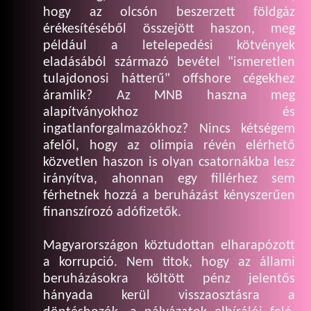
hogy az olcsón beszerzett földgáz
érékesítéséből összejött haszon, meg
például a letelepedési kötvények
eladásából származó bevétel "ismeretlen
tulajdonosi hátterű" offshore cégekhez
áramlik? Az MNB haszna meg
alapítványokhoz és
ingatlanforgalmazókhoz? Nincs kétségem
afelől, hogy az olimpia révén elérhető
közvetlen haszon is olyan csatornákba lesz
irányítva, ahonnan egy fillérhez sem
férhetnek hozzá a beruházást kényszerűen
finanszírozó adófizetők.
Magyarországon köztudottan elharapózott
a korrupció. Nem titok, hogy az állami
beruházásokra költött pénz jelentős
hányada kerül visszaosztásra a