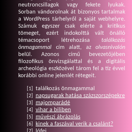
neutroncsillagok vagy fekete lyukak.
Sorban vándorolnak át bizonyos tartalmak
a WordPress tárhelyről a saját webhelyre.
Számuk egyszer csak elérte a kritikus
tömeget, ezért indokolttá vált önálló
témacsoport létrehozása
találkozás
önmagammal
cím alatt, az
olvasnivalón
belül. Azonos című bevezetőjében
filozofikus önvizsgálattal és a digitális
archeológia eszközével tárom fel a tíz évvel
korábbi online jelenlét rétegeit.
találkozás önmagammal
[1]
napsugarak hatása százszorszépekre
[2]
majomparádé
[3]
vihar a biliben
[4]
művészi ábrázolás
[5]
kinek a faszával verik a csalánt?
[6]
lófej
[7]