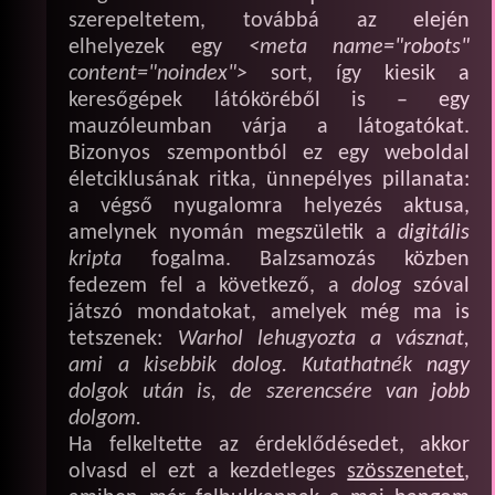
szerepeltetem, továbbá az elején
elhelyezek egy
<meta name="robots"
content="noindex">
sort, így kiesik a
keresőgépek látóköréből is – egy
mauzóleumban várja a látogatókat.
Bizonyos szempontból ez egy weboldal
életciklusának ritka, ünnepélyes pillanata:
a végső nyugalomra helyezés aktusa,
amelynek nyomán megszületik a
digitális
kripta
fogalma. Balzsamozás közben
fedezem fel a következő, a
dolog
szóval
játszó mondatokat, amelyek még ma is
tetszenek:
Warhol lehugyozta a vásznat,
ami a kisebbik dolog. Kutathatnék nagy
dolgok után is, de szerencsére van jobb
dolgom.
Ha felkeltette az érdeklődésedet, akkor
olvasd el ezt a kezdetleges
szösszenetet
,