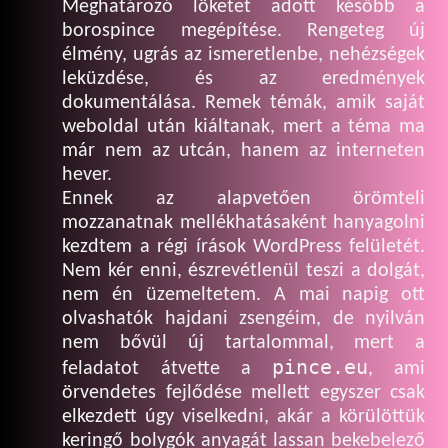
Meghatározó löketet adott később a
borospince megépítése. Rengeteg új
élmény, ugrás az ismeretlenbe, nehézségek
leküzdése, és az eredmények
dokumentálása. Remek témák, amik saját
weboldal után kiáltanak, mert a téma ma
már nem az utcán, hanem az interneten
hever.
Ennek az alapvetően örömteli
mozzanatnak mellékhatásaként hanyagolni
kezdtem a régi írások WordPress felületét.
Nem kér enni, észrevétlenül teszi a dolgát,
nem én üzemeltetem. A mai napig ott
olvashatók hajdani zsengéim, de nyilván
nem bővül új tartalommal, mert a
pince.eu
feladatot átvette a
, ami
örvendetes fejlődése mellett egyszer csak
elkezdett úgy viselkedni, akár a körülöttük
keringő bolygók anyagát lassan bekebelező