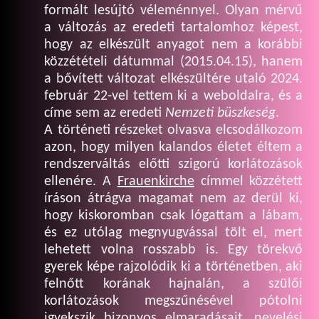
formált lesújtó véleménnyel. Olyan mérvű
a változás az eredeti tartalomhoz képest,
hogy az elkészült anyagot nem a korábbi
közzétételi dátummal (2015.04.15), hanem
a bővített változat elkészültére utaló 2024.
február 22-vel tettem ki a weboldalra, és a
címe sem az eredeti
Nemzeti büszkeség
.
A történeti részeket olvasva elcsodálkozom
azon, hogy milyen kalandos életet éltem a
rendszerváltás előtti szigorú korlátozások
ellenére. A
Frauenkirche
címmel közzétett
íráson átrágva magamat nem az derül ki,
hogy kiskoromban csak lógattam a lábam,
és ez utólag megnyugvással tölt el, mert
lehetett volna rosszabb is. Egy törekvő
gyerek képe rajzolódik ki a történetben, aki
felnőtt korának hajnalán, a szülői
korlátozások megszűnésével pótolni
igyekszik bizonyos elmaradásait, nevelési