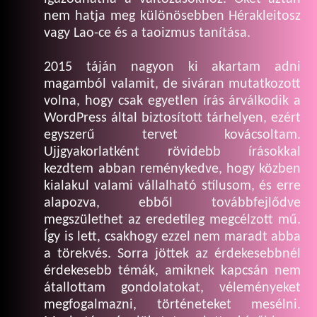
nem hatja meg különösebben Hérakleitosz
vagy Lao-ce és a taoizmus tanítása.
2015 táján nagyon ki akartam adni
magamból valamit, de siváran mutatkozott
volna, hogy csak egyetlen írás árválkodik a
WordPress által biztosított tárhelyen, ezért
egyszerű tervet kovácsoltam.
Ujjgyakorlatként rövidebb írásokkal
kezdtem abban reménykedve, hogy közben
kialakul valami vállalható stílusom, és erre
alapozva, ebből továbbfejlődve
megszülethet az eredetileg megcélzott mű.
Így is lett, csakhogy ezzel nem maradt abba
a törekvés. Sorra jöttek az érdekesebbnél
érdekesebb témák, amiknek kapcsán nem
átallottam gondolatokat, véleményeket
megfogalmazni, történeteket mesélni.