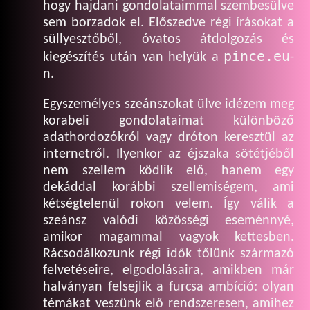
hogy hajdani gondolataimmal szembesülve
sem borzadok el. Előszedve régi írásokat a
süllyesztőből, óvatos átdolgozás és
pince.eu
kiegészítés után van helyük a
-
n.
Egyszemélyes szeánszokat ülve idézem meg
korabeli gondolataimat különböző
adathordozókról vagy dróton keresztül az
internetről. Ilyenkor az éjszaka sötétjéből
nem szellem ködlik elő, hanem egy
dekáddal korábbi szellemiségem, ami
kétségtelenül rokon velem. Így válik a
szeánsz valódi közösségi eseménnyé,
amikor magammal vagyok kettesben.
Rácsodálkozunk régi idők tőlünk származó
felvetéseire, elgodolásaira, amikben már
halványan felsejlik a furcsa ambíció: olyan
témákat veszünk elő rendszeresen, amihez