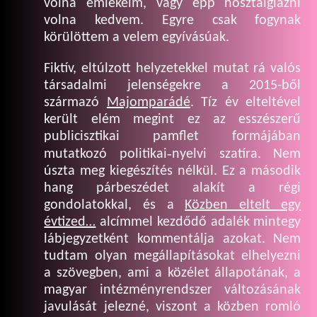
volna emlékeim, vagy épp nosztalgiázni
volna kedvem. Egyre csak fogynak
körülöttem a velem egyívásúak.
Fiktív, eltúlzott helyzetekkel mutat rá valós
társadalmi jelenségekre a 2015-ből
származó
Majomparádé
. Tíz év elteltével
került elém megint ez az esszészerű
publicisztikai pamflet formájában
mutatkozó politikai‑nyelvi szatíra. Nem
úszta meg kiegészítés nélkül. Ez a második
hang párbeszédet alakít a régi
gondolatokkal, és a
Közben eltelt egy
évtized…
alcímmel kezdődő adalék mintegy
lábjegyzetként kommentálja azokat. Nem
tudtam olyan megállapításokat elhelyezni
a szövegben, ami a közélet állapotának, a
magyar intézményrendszer változásának
javulását jelezné, viszont a közben romló