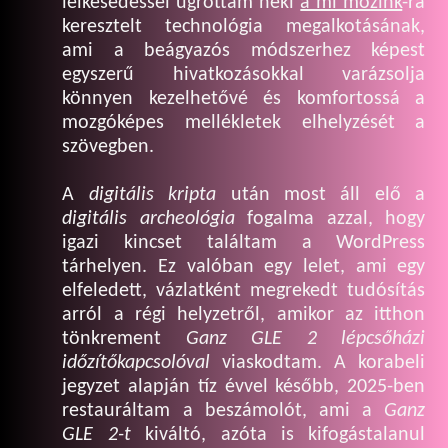
lelkesedéssel ugrottam neki
a mi mozink
-ra
keresztelt technológia megalkotásának,
ami a beágyazós módszerhez képest
egyszerű hivatkozásokkal varázsolja
könnyen kezelhetővé és komfortossá a
mozgóképes mellékletek elhelyzését a
szövegben.
A
digitális kripta
után most áll elő a
digitális archeológia
fogalma azzal, hogy
igazi kincset találtam a WordPress
tárhelyen. Ez valóban egy lelet, ami egy
elfeledett, vázlatként megrekedt tudósítás
arról a régi helyzetről, amikor az itthon
tönkrement
Ganz GLE 2 lépcsőházi
időzítőkapcsolóval
viaskodtam. A korabeli
jegyzet alapján tíz évvel később, 2025-ben
restauráltam a beszámolót, ami a
Ganz
GLE 2-t
kiváltó, azóta is kifogástalanul