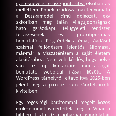
gyereknevelésre összpontosítva
elsuhantak
mellettem. Ennek az időszaknak lenyomata
a
Deszkamodell
című dolgozat, egy
akkoriban még talán világújdonságnak
ható garázskapu felügyeleti rendszer
tervezésének és prototípusának
bemutatása. Elég érdekes téma, ráadásul
szakmai fejlődésem jelentős állomása,
már-már a visszatérésem a saját életem
alakításához. Nem volt kérdés, hogy helye
van az új korszakom munkásságát
bemutató weboldal írásai között. A
WordPress tárhelyről eltávolítva 2025-ben
pince.eu
jelent meg a
-n ráncfelvarrott
kivitelben.
Egy réges-régi barátommal megélt közös
emlékeimmel ismertetlek meg a
Vihar a
biliben, tiszta víz a pohárban
gondolatait