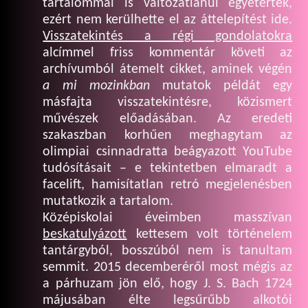
tartalommal is változatlanul egyetértek,
ezért nem kerülhette el az áttelepítést ide.
Visszatekintés a régi gondolatokra
alcímmel friss kommentár követi az
archívumból átemelt cikket, aminek végén
a mi mozinkban
mutatok példát egy
másfajta visszatekintésre, közismert
művészek előadásában. Az eredeti
szakaszban korhűen meghagytam az
olimpiai csinnadratta beágyazott YouTube
tudósításait – e tekintetben elmaradt a
facelift, hamisítatlan retró megjelenésben
mutatkozik a tartalom.
Középiskolai éveimben masszívan
beskatulyázott
kettesem volt történelem
tantárgyból, bosszúból nem is tanultam
semmit. 2015 decemberéről most mégis az
a párhuzam jön elő, hogy J. S. Bach 1724
májusában élte legsűrűbb alkotói