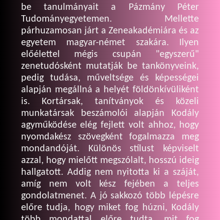
be tanulmányait a Pázmány Péter
Tudományegyetemen. Mellette
párhuzamosan járt a Zeneakadémiára és az
egyetem magyar-német szakára. Ilyen
előélettel mégis csupán "egyszerű"
zenetudósként mutatják be tankönyveink,
pedig tudása, műveltsége és képességei
alapján megállná a helyét földönkívüliként
is. Kortársak, tanítványok és közeli
munkatársak beszámolói alapján Kodály
agyműködése elég fejlett volt ahhoz, hogy
nyomdakész szövegként fogalmazza meg
mondandóját. Különös stílust képviselt
azzal, hogy mielőtt megszólalt, hosszú ideig
hallgatott. Addig nem nyitotta ki a száját,
amíg nem volt kész fejében a teljes
gondolatmenet. A jó sakkozó több lépésre
előre tudja, hogy miket fog húzni, Kodály
több mondattal előre tudta, mit fog