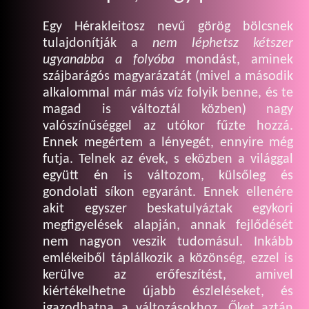
Egy Hérakleitosz nevű görög bölcsnek
tulajdonítják a
nem léphetsz kétszer
ugyanabba a folyóba
mondást, aminek
szájbarágós magyarázatát (mivel a második
alkalommal már más víz folyik benne, és te
magad is változtál közben) nagy
valószínűséggel az utókor fűzte hozzá.
Ennek megértem a lényegét, ennyire még
futja. Telnek az évek, s eközben a világgal
együtt én is változom, külsőleg és
gondolati síkon egyaránt. Ennek ellenére
akit egyszer beskatulyáztak egykori
megfigyelések alapján, annak fejlődését
nem nagyon veszik tudomásul. Inkább
emlékeiből táplálkozik a közönség, ezzel is
kerülve az erőfeszítést, amivel
kiértékelhetne újabb észleléseket, és
igazodhatna a változásokhoz. Őket aztán