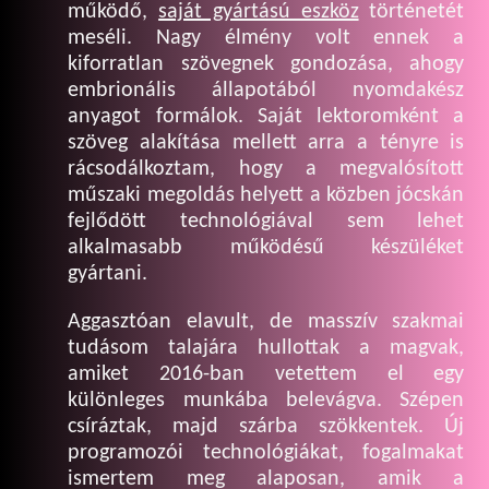
működő,
saját gyártású eszköz
történetét
meséli. Nagy élmény volt ennek a
kiforratlan szövegnek gondozása, ahogy
embrionális állapotából nyomdakész
anyagot formálok. Saját lektoromként a
szöveg alakítása mellett arra a tényre is
rácsodálkoztam, hogy a megvalósított
műszaki megoldás helyett a közben jócskán
fejlődött technológiával sem lehet
alkalmasabb működésű készüléket
gyártani.
Aggasztóan elavult, de masszív szakmai
tudásom talajára hullottak a magvak,
amiket 2016-ban vetettem el egy
különleges munkába belevágva. Szépen
csíráztak, majd szárba szökkentek. Új
programozói technológiákat, fogalmakat
ismertem meg alaposan, amik a