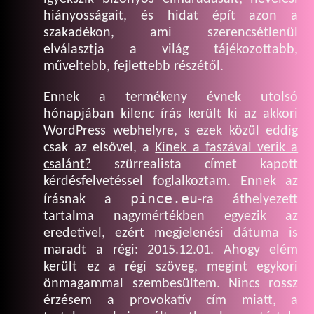
hiányosságait, és hidat épít azon a
szakadékon, ami szerencsétlenül
elválasztja a világ tájékozottabb,
műveltebb, fejlettebb részétől.
Ennek a termékeny évnek utolsó
hónapjában kilenc írás került ki az akkori
WordPress webhelyre, s ezek közül eddig
csak az elsővel, a
Kinek a faszával verik a
csalánt?
szürrealista címet kapott
kérdésfelvetéssel foglalkoztam. Ennek az
pince.eu
írásnak a
-ra áthelyezett
tartalma nagymértékben egyezik az
eredetivel, ezért megjelenési dátuma is
maradt a régi: 2015.12.01. Ahogy elém
került ez a régi szöveg, megint egykori
önmagammal szembesültem. Nincs rossz
érzésem a provokatív cím miatt, a