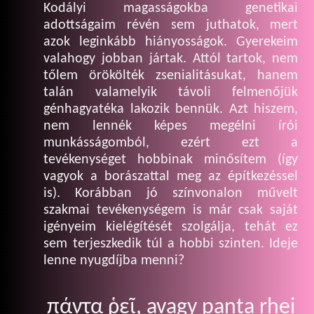
Kodályi magasságokba genetikai
adottságaim révén sem juthatok, mert
azok leginkább hiányosságok. Gyerekeim
valahogy jobban jártak. Attól tartok, nem
tőlem örökölték zsenialitásukat, hanem
talán valamelyik távoli felmenőjük
génhagyatéka lakozik bennük. Azt hiszem,
nem lennék képes megélni írói
munkásságomból, ezért ezt a
tevékenységet hobbinak minősítem (így
vagyok a borászattal meg az építkezéssel
is). Korábban jó színvonalon művelt
szakmai tevékenységem is már csak saját
igényeim kielégítését szolgálja, tehát ez
sem terjeszkedik túl a hobbi szinten. Ideje
lenne nyugdíjba menni?
πάντα ῥεῖ, avagy panta rhei