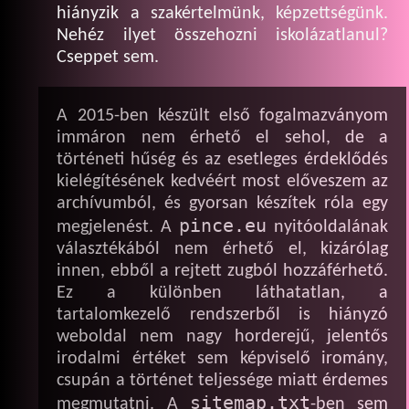
hiányzik a szakértelmünk, képzettségünk.
Nehéz ilyet összehozni iskolázatlanul?
Cseppet sem.
A 2015-ben készült első fogalmazványom
immáron nem érhető el sehol, de a
történeti hűség és az esetleges érdeklődés
kielégítésének kedvéért most előveszem az
archívumból, és gyorsan készítek róla egy
pince.eu
megjelenést. A
nyitóoldalának
választékából nem érhető el, kizárólag
innen, ebből a rejtett zugból hozzáférhető.
Ez a különben láthatatlan, a
tartalomkezelő rendszerből is hiányzó
weboldal nem nagy horderejű, jelentős
irodalmi értéket sem képviselő iromány,
csupán a történet teljessége miatt érdemes
sitemap.txt
megmutatni. A
-ben sem