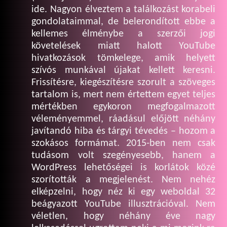
ide. Nagyon élveztem a találkozást korabeli
gondolataimmal, de belerondított ebbe a
kellemes élménybe a szerzői jogi
követelések miatt halott YouTube
hivatkozások tömkelege, amik helyett
szívós munkával újakat kellett keresni.
Frissítésre, kiegészítésre szorult a szöveges
tartalom is, mert nem értettem egyet teljes
mértékben egykoron megfogalmazott
véleményemmel, ráadásul előjött néhány
javítandó hiba és tárgyi tévedés – hozom a
szokásos formámat. 2015-ben nem csak
tudásom volt szegényesebb, hanem a
WordPress lehetőségei is korlátok közé
szorították a megjelenést. Nem nehéz
elképzelni, hogy néz ki egy weboldal 32
beágyazott YouTube illusztrációval. Nem
véletlen, hogy néhány éve nagy