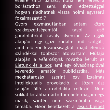
ezekre sincs panasz, noha nem értek a
borászathoz sem. Ilyen edzettséggel
hogyan riadhatnék vissza holmi egyszerű
fogalmazástól?
Gyors egymásutánban adtam közre
szakképzettségemtől távol eső
gondolatokat tavaly ilyenkor. Az egyik
alapjául egy igazi irodalmi mű szolgált,
amit először kíváncsiságból, majd elemző
szándékkal többször átolvastam. Műfaja
alapján a
vélemények
rovatba került az
Életünk és a bor
, ami egy olvasónaplóval
keveredő amatőr publicisztika. Más
meghatározás szerint egy izgalmas
intellektuális provokáció, a józan ész
talaján álló autodidakta reflexió. Nem
sokkal korábban ártottam bele magam egy
másik, szintén nem szakmámba vágó
témába. Ekkor keletkezett a
Jesus bleibet