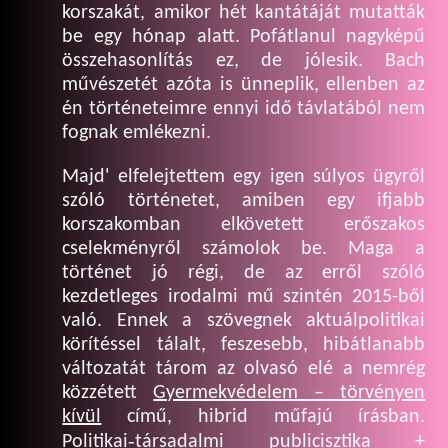
korszakát, amikor hét kantátáját mutatták
be egy hónap alatt. Pofátlanul nagyképű
összehasonlítás ez, de jólesik. Bach
művészetét azóta is ünneplik, ellenben az
én történeteimre ennyi idő távlatából nem
fognak emlékezni.
Majd' elfelejtettem egy igen súlyos ügyről
szóló történetet, amiben egy ifjabb
korszakomban elkövetett erőszakos
cselekményről számolok be. Maga a
történet jó régi, de az erről szóló
kezdetleges irodalmi mű szintén 2015-ből
való. Ennek a szövegnek aktuálpolitikai
körítéssel tálalt, feszesebb, hibátlanabb
változatát tárom az olvasó elé a nemrég
közzétett
Gyermekvédelem – törvényen
kívül
című, hibrid műfajú írásban.
Politikai‑társadalmi publicisztika +