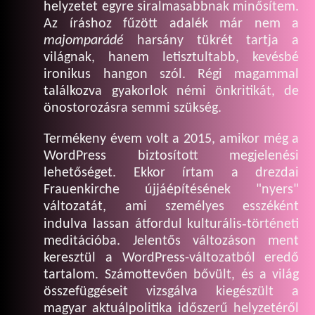
helyzetet egyre siralmasabbnak minősítem.
Az íráshoz fűzött adalék már nem a
majomparádé
harsány tükrét tartja a
világnak, hanem letisztultabb, kevésbé
ironikus hangon szól. Régi magammal
találkozva gyakorlok némi önkritikát, de
önostorozásra semmi szükség.
Termékeny évem volt a 2015, amikor még a
WordPress biztosított megjelenési
lehetőséget. Ekkor írtam a drezdai
Frauenkirche újjáépítésének "nyers"
változatát, ami személyes esszéként
indulva lassan átfordul kulturális‑történeti
meditációba. Jelentős változáson ment
keresztül a WordPress-változatból eredő
tartalom. Számottevően bővült, és a világ
összefüggéseit vizsgálva kiegészült a
magyar aktuálpolitika időszerű helyzetéről