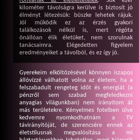
romlanak az életfeltételek
. Sok ezer
kilométer távolságra kerülve is biztosít jó
élményt létezésük: büszke lehetek rájuk.
Jól működik ez az érzés gyakori
találkozások nélkül is, mert régóta
önállóan élik életüket, nem szorulnak
tanácsaimra. Elégedetten figyelem
eredményeiket a távolból, és ez így jó.
Gyerekeim elköltözésével könnyen iszapos
állóvízzé válhatott volna az életem, ha a
felszabadult rengeteg időt és energiát (a
pénzről sem szabad megfeledkezni
anyagias világunkban) nem irányítom át
más területekre. Kényelmes fotelben ülve
kedvemre nyomkodhatnám a TV
távirányítóját, de szerencsére ennek az
életstílusnak megvalósítása a mi