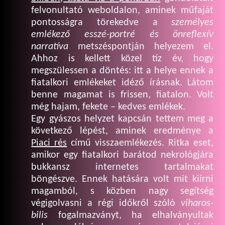
felvonultató weboldalon, aminek műfaját
pontosságra törekedve a
személyes
emlékező esszé-portré és önreflexív
narratíva
metszéspontján helyezem el.
Ahhoz is kellett közel tíz év, hogy
megszülessen a döntés: itt a helye ennek a
fiatalkori emlékeket idéző írásnak. Látom
benne magamat is frissen, fiatalon. Volt
még hajam, fekete – kedves emlékek.
Egy gyászos helyzet kapcsán tettem meg a
következő lépést, aminek eredménye a
Piaci rés
című visszaemlékezés. Ritka eset,
amikor egy fiatalkori barátod nekrológjára
bukkansz internetes tartalmakat
böngészve. Ennek hatására volt mit kiírni
magamból, s közben nagy segítség
végigolvasni a régi időkről szóló
viharos-
bilis
fogalmazványt, ha elhalványultak