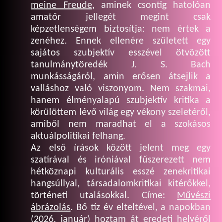
meine Freude
, aminek csontig hatolóan
amatőr jellegét megint csak
képzetlenségem biztosítja: nem értek a
zenéhez. Ennek ellenére született egy
sajátos szubjektív esszével ötvözött
tanulmánytöredék J. S. Bach
munkásságáról, amin erősen átsejlik a
valláshoz való viszonyom. Nem szakmai,
hanem élményalapú szubjektív kritika a
körülöttem lévő világ egy vékony szeletéről,
amiből nem maradhat el a szokásos
aktuálpolitikai felhang.
Az első írások között jelent meg egy
szatírával és iróniával fűszerezett nem
hétköznapi kulturális esszé zenekritikai
hangsúllyal, társadalomkritikai kitérőkkel,
történeti utalásokkal. Címe:
Művészi
ábrázolás
. Bő tíz év elteltével, a napokban
(2026. január) hoztam át eredeti helyéről