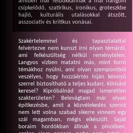
amiben már felbukkannak a mai hangom
csípkelődő, szatirikus, ironikus, groteszkbe
hajló, kulturális utalásokkal átszőtt,
asszociatív és kritikus vonásai.
Szakértelemmel és tapasztalattal
felvértezve nem kunszt írni olyan témáról,
ami felkészültség nélkül reménytelen.
Langyos vízben matatni más, mint forró
témákhoz nyúlni, ami olyan szempontból
veszélyes, hogy hozzáértés híján könnyű
szerrel biztosítható a teljes kudarc. Kihívást
keresel? Kipróbálnád magad ismeretlen
szakterületen? Belevágtam már olyan
építkezésbe, amit a közvélekedés szerint
nem lett volna szabad sikerre vinnem egy
szál magamban, mégis elkészült. Saját
boraim hordókban állnak a pincében,