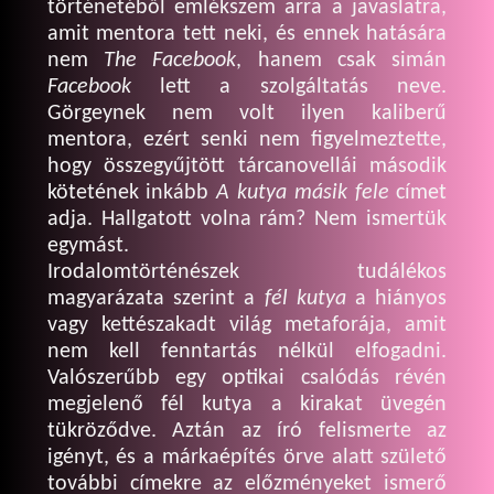
történetéből emlékszem arra a javaslatra,
amit mentora tett neki, és ennek hatására
nem
The Facebook
, hanem csak simán
Facebook
lett a szolgáltatás neve.
Görgeynek nem volt ilyen kaliberű
mentora, ezért senki nem figyelmeztette,
hogy összegyűjtött tárcanovellái második
kötetének inkább
A kutya másik fele
címet
adja. Hallgatott volna rám? Nem ismertük
egymást.
Irodalomtörténészek tudálékos
magyarázata szerint a
fél kutya
a hiányos
vagy kettészakadt világ metaforája, amit
nem kell fenntartás nélkül elfogadni.
Valószerűbb egy optikai csalódás révén
megjelenő fél kutya a kirakat üvegén
tükröződve. Aztán az író felismerte az
igényt, és a márkaépítés örve alatt születő
további címekre az előzményeket ismerő