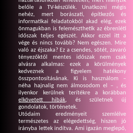
háztartásunkban lehetetlen, mert hiányzik
belőle a TV-készülék. Unatkozni mégis
nehéz, mert borászati, építkezős és
informatikai feladatokból akad elég, ezek
önmagukban is felemészthetik az ébrenléti
időszak teljes egészét. Akkor ezzel itt a
vége és nincs tovább? Nem egészen. Mire
való az éjszaka? Ez a csendes, sötét, zavaró
tényezőktől mentes időszak nem csak
alvásra alkalmas: ezek a körülmények
kedveznek a figyelem hatékony
összpontosításának. Ki is használom –
néha hajnalig nem álmosodom el – , és
ilyenkor kerülnek terítékre a korábban
elkövetett hibák
, és születnek új
gondolatok, történetek.
Utódaim eredményeit szemlélve
természetes az elégedettség, hiszen jó
irányba lettek indítva. Ami igazán meglepő,