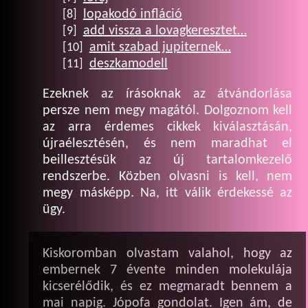
lopakodó infláció
[8]
add vissza a lovagkeresztet…
[9]
amit szabad jupiternek…
[10]
deszkamodell
[11]
Ezeknek az írásoknak az átvándorlása
persze nem megy magától. Dolgoznom kell
az arra érdemes cikkek kiválasztásán,
újraélesztésén, és nem maradhat el
beillesztésük az új tartalomkezelő
rendszerbe. Közben olvasni is kell, nem
megy másképp. Na, itt válik érdekessé az
ügy.
Kiskoromban olvastam valahol, hogy az
embernek 7 évente minden molekulája
kicserélődik, és ez megmaradt bennem a
mai napig. Jópofa gondolat. Igen ám, de