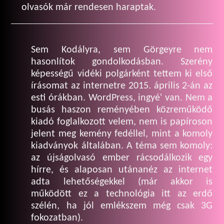
olvasók már rendesen haraptak.
Sem Kodályra, sem Görgeyre nem
hasonlítok gondolkodásban. Szerény
képességű vidéki polgárként tettem ki első
írásomat az internetre 2015. április 2-án az
esti órákban. WordPress, ingyé' van. Nem a
busás haszon reményében közreműködő
kiadó foglalkozott velem, nem is papíroson
jelent meg kemény fedéllel, mint a komoly
kiadványok általában. A téma sem komoly:
az újságolvasó ember rácsodálkozik egy
hírre, és alaposan utánanéz az internet
adta lehetőségekkel (már akkor is
működött ez a technológia itt az erdő
szélén, ha jól emlékszem még csak 3G
fokozatban).