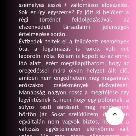
személyes esszé + vallomásos elbeszélés.
Sok ez így egyszerre? Ez jött ki belőlem a
régi történet feldolgozásával, az
elszenvedett társadalmi jelenségek
értelmezése során.
Évtizedek teltek el a felidézett események
óta, a fogalmazás is koros, volt mit
leporolni róla. Rólam is kopott ez-az ennyi
idő alatt, ezért megállapíthatom, hogy az
öregedéssel mára olyan helyzet állt elő,
amiben nem engedhetem meg magamnak
erőszakos cselekmények elkövetését.
Manapság nagyon rossz a megítélése egy
legyintésnek is, nem hogy egy pofonnak, a
súlyos testi sértésért meg rendszerint

börtön jár. Sokat szelídültem, de abban
egyáltalán nem vagyok biztos, hogy ez a
változás egyértelműen előnyömre vált