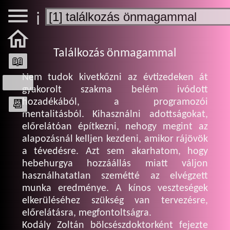

ℹ️

Találkozás önmagammal
📖
Nem tudok kivetkőzni az évtizedeken át
73%
gyakorolt szakma belém ivódott
📆
hozadékából, a programozói
mentalitásból. Kihasználni adottságokat,
előrelátóan építkezni, nehogy megint az
alapozásnál kelljen kezdeni, amikor rájövök
a tévedésre. Azt sem akarhatom, hogy
hebehurgya hozzáállás miatt váljon
használhatatlan szemétté az elvégzett
munka eredménye. A kínos veszteségek
elkerüléséhez szükség van tervezésre,
előrelátásra, megfontoltságra.
Kodály Zoltán bölcsészdoktorként fejezte