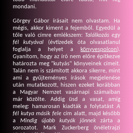
mondani.
Görgey Gábor írásait nem olvastam. Ha
mégis, akkor kiment a fejemből. Egyedül a
tőle való címre emlékszem:
Találkozás egy
fél kutyával
(évtizedek óta olvasatlanul
foglalja a helyet a
könyvespolcon
).
Gyanítom, hogy az író nem előre építkezve
határozta meg "kutyás" könyveinek címeit.
Talán nem is számított akkora sikerre, mint
ami a gyűjteményes írások megjelenése
után mutatkozott, hiszen ezeket korábban
a Magyar Nemzet vasárnapi számaiban
már közölte. Addig üsd a vasat, amíg
meleg: hamarosan kiadták a folytatást
A
fél kutya másik fele
cím alatt, majd később
a
Mindig újabb kutyák jönnek
zárta a
sorozatot. Mark Zuckerberg önéletrajzi