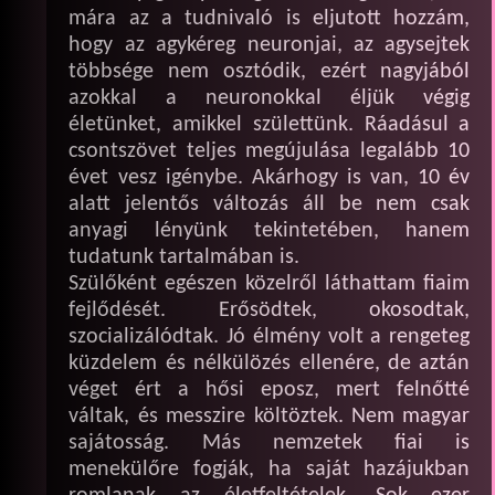
mára az a tudnivaló is eljutott hozzám,
hogy az agykéreg neuronjai, az agysejtek
többsége nem osztódik, ezért nagyjából
azokkal a neuronokkal éljük végig
életünket, amikkel születtünk. Ráadásul a
csontszövet teljes megújulása legalább 10
évet vesz igénybe. Akárhogy is van, 10 év
alatt jelentős változás áll be nem csak
anyagi lényünk tekintetében, hanem
tudatunk tartalmában is.
Szülőként egészen közelről láthattam fiaim
fejlődését. Erősödtek, okosodtak,
szocializálódtak. Jó élmény volt a rengeteg
küzdelem és nélkülözés ellenére, de aztán
véget ért a hősi eposz, mert felnőtté
váltak, és messzire költöztek. Nem magyar
sajátosság. Más nemzetek fiai is
menekülőre fogják, ha saját hazájukban