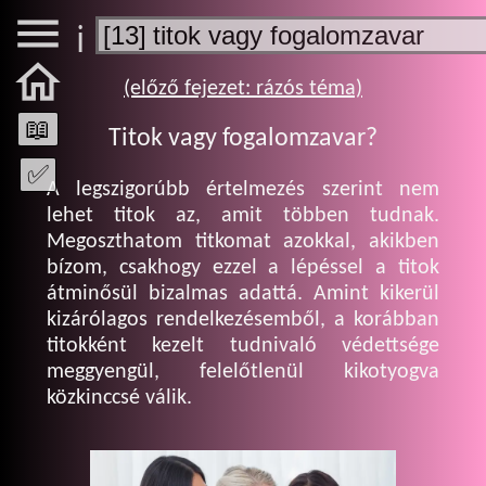

ℹ️

(előző fejezet: rázós téma)
📖
Titok vagy fogalomzavar?
✅
A legszigorúbb értelmezés szerint nem
lehet titok az, amit többen tudnak.
Megoszthatom titkomat azokkal, akikben
bízom, csakhogy ezzel a lépéssel a titok
átminősül bizalmas adattá. Amint kikerül
kizárólagos rendelkezésemből, a korábban
titokként kezelt tudnivaló védettsége
meggyengül, felelőtlenül kikotyogva
közkinccsé válik.