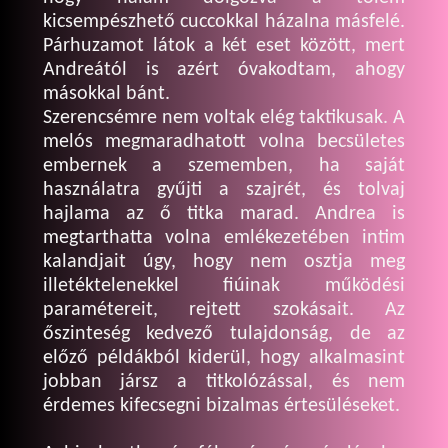
kicsempészhető cuccokkal házalna másfelé.
Párhuzamot látok a két eset között, mert
Andreától is azért óvakodtam, ahogy
másokkal bánt.
Szerencsémre nem voltak elég taktikusak. A
melós megmaradhatott volna becsületes
embernek a szememben, ha saját
használatra gyűjti a szajrét, és tolvaj
hajlama az ő titka marad. Andrea is
megtarthatta volna emlékezetében intim
kalandjait úgy, hogy nem osztja meg
illetéktelenekkel fiúinak működési
paramétereit, rejtett szokásait. Az
őszinteség kedvező tulajdonság, de az
előző példákból kiderül, hogy alkalmasint
jobban jársz a titkolózással, és nem
érdemes kifecsegni bizalmas értesüléseket.