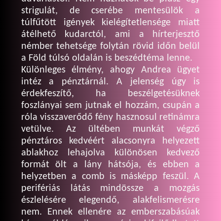
strigulát, de cserébe mentesülök a
túlfűtött igények kielégítetlensége miatt
átélhető kudarctól, ami a hírterjesztő
némber tehetsége folytán rövid időn belül
a Föld túlsó oldalán is beszédtéma lenne.
Különleges élmény, ahogy Andrea ügyet
intéz a pénztárnál. A jelenség úgy is
érdekfeszítő, ha beszélgetésüknek
foszlányai sem jutnak el hozzám, csupán a
róla visszaverődő fény hasznosul retinámra
vetülve. Az ültében munkát végző
pénztáros kedvéért alacsonyra helyezett
ablakhoz lehajolva különösen kedvező
formát ölt a lány hátsója, és ebben a
helyzetben a comb is másképp feszül. A
perifériás látás mindössze a mozgás
észlelésére elegendő, alakfelismerésre
nem. Ennek ellenére az emberszabásúak