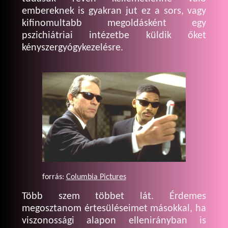
embereknek is gyakran jut ez a sors, vagy
kifinomultabb megoldásként egy
pszichiátriai intézetbe küldik őket
kényszergyógykezelésre.
forrás:
Columbia Pictures
Több szem többet lát. Érdemes
megosztanom értesüléseimet másokkal, ha
viszonossági alapon ellenirányban is