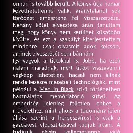
onnan is tovább került. A könyv útja hamar
követhetetlenné válik, aránytalanul sok
törődést emésztene fel visszaszerzése.
Néhány kötet elvesztése árán tanultam
meg, hogy könyv nem kerülhet küszöbön
kívülre, és ezt a szabályt kiterjesztettem
mindenre. Csak olyasmit adok kölcsön,
aminek elvesztését sem bánnám.
Így vagyok a titkokkal is. Jobb, ha ezek
nálam maradnak, mert titkot visszavenni
végképp lehetetlen, hacsak nem állnak
rendelkezésre mesebeli technológiák, mint
például a
Men in Black
sci-fi történetben
használatos memóriatörlő kütyü. Az
emberiség jelenleg fejletlen ehhez a
művelethez, mint ahogy a tudomány jelen
állása szerint a herpeszvírust is csak a
gazdatest elpusztításával tudjuk irtani. A
tudásuk révén kellemetlenné váló