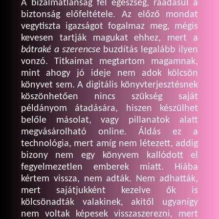
A bizalmatlanság fél egészség, ráadásul a
biztonság előfeltétele. Az előző mondat
vegytiszta igazságot fogalmaz meg, mégis
kevesen tartják magukat ehhez, mert a
bátraké a szerencse
buzdítás legalább ilyen
vonzó. Titkaimat megtartom magamnak,
mint ahogy jó ideje nem adok kölcsön
könyvet sem. A digitális könyvterjesztésnek
köszönhetően nincs szükség saját
példányom átadására, hiszen készülhet
belőle másolat, vagy pillanatok alatt
megvásárolható online. Áldás ez a
technológia, mert amíg nem létezett, addig
bizony nem egy könyvem kallódott el
fegyelmezetlen emberek miatt. Hiába
kértem vissza, nem adták. Nem adhatták,
mert sajátjukként kezelve ők is
kölcsönadták valakinek, akitől ugyanígy
nem voltak képesek visszaszerezni, mert