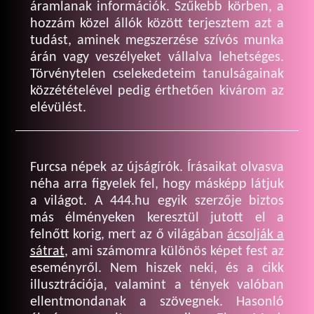
áramlanak információk. Szűkebb körben, a
hozzám közel állók között terjesztem azt a
tudást, aminek megszerzése szívós munka
árán vagy veszélyeket vállalva lehetséges.
Törvénytelen cselekedeteim tanulságainak
közzétételével pedig érthetően kivárom az
elévülést.
Furcsa népek az újságírók. Írásaikat olvasva
néha arra figyelek fel, hogy másképp látjuk
a világot. A 444.hu egyik szerzője biztos
más élményeken keresztül jutott el a
felnőtt korig, mert az ő világában
ácsolják a
sátrat
, ami számomra különös képet fest az
eseményről. Nem hiszek neki, és a cikk
illusztrációja, valamint a tények valóban
ellentmondanak a szövegnek. Hasonló