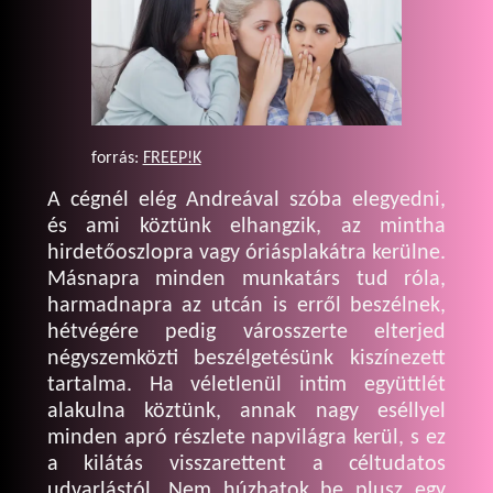
forrás:
FREEP!K
A cégnél elég Andreával szóba elegyedni,
és ami köztünk elhangzik, az mintha
hirdetőoszlopra vagy óriásplakátra kerülne.
Másnapra minden munkatárs tud róla,
harmadnapra az utcán is erről beszélnek,
hétvégére pedig városszerte elterjed
négyszemközti beszélgetésünk kiszínezett
tartalma. Ha véletlenül intim együttlét
alakulna köztünk, annak nagy eséllyel
minden apró részlete napvilágra kerül, s ez
a kilátás visszarettent a céltudatos
udvarlástól. Nem húzhatok be plusz egy