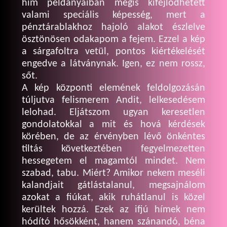
hím példányaiban mégis kifejlődhetett
valami speciális képesség, mert a
pénztárablakhoz hajoló alakot észlelve
ösztönösen odakapom a fejem. Ezzel a kép
a sárgafoltra vetül, pontos kiértékelését
engedve a látványnak. Igen, ez nem rossz,
sőt.
A kép központi elemének feldolgozásán
túljutva felismerem Andit, lelkesedésem
lelohad. Eljátszom ugyan keresetlen
gondolatokkal a mit és hová kérdések
körében, de az érvényben lévő önkéntes
tiltás következtében fegyelmezetten
hessegetem el magamtól mindet. Nem
szabad, tabu. Miért? Amikor nekem meséli
kalandjait gátlástalanul, megsajnálom
azokat a fiúkat, akik ruhátlanul is közel
kerültek hozzá. Ezek az ifjú hímek nem
hódító hősökként, hanem szánandó, béna