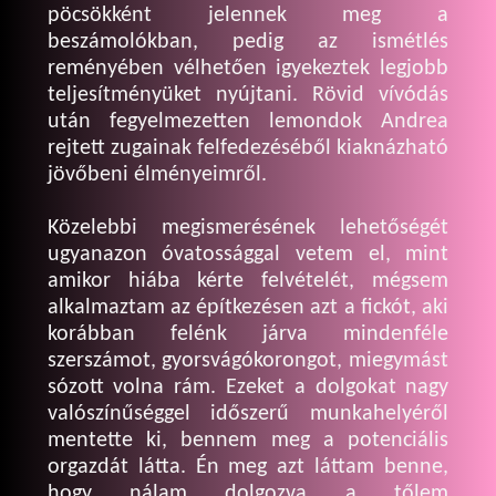
pöcsökként jelennek meg a
beszámolókban, pedig az ismétlés
reményében vélhetően igyekeztek legjobb
teljesítményüket nyújtani. Rövid vívódás
után fegyelmezetten lemondok Andrea
rejtett zugainak felfedezéséből kiaknázható
jövőbeni élményeimről.
Közelebbi megismerésének lehetőségét
ugyanazon óvatossággal vetem el, mint
amikor hiába kérte felvételét, mégsem
alkalmaztam az építkezésen azt a fickót, aki
korábban felénk járva mindenféle
szerszámot, gyorsvágókorongot, miegymást
sózott volna rám. Ezeket a dolgokat nagy
valószínűséggel időszerű munkahelyéről
mentette ki, bennem meg a potenciális
orgazdát látta. Én meg azt láttam benne,
hogy nálam dolgozva a tőlem